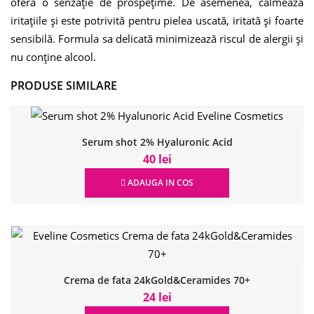
oferă o senzație de prospețime. De asemenea, calmează
iritațiile și este potrivită pentru pielea uscată, iritată și foarte
sensibilă. Formula sa delicată minimizează riscul de alergii și
nu conține alcool.
PRODUSE SIMILARE
Serum shot 2% Hyaluronic Acid
40 lei
ADAUGA IN COS
Crema de fata 24kGold&Ceramides 70+
24 lei