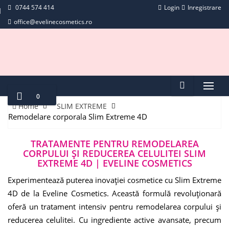
0744 574 414
Login
Inregistrare
office@evelinecosmetics.ro
0
Home
SLIM EXTREME
Remodelare corporala Slim Extreme 4D
TRATAMENTE PENTRU REMODELAREA
CORPULUI ȘI REDUCEREA CELULITEI SLIM
EXTREME 4D | EVELINE COSMETICS
Experimentează puterea inovației cosmetice cu Slim Extreme
4D de la Eveline Cosmetics. Această formulă revoluționară
oferă un tratament intensiv pentru remodelarea corpului și
reducerea celulitei. Cu ingrediente active avansate, precum