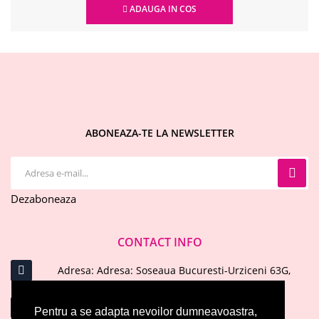
ADAUGA IN COS
ABONEAZA-TE LA NEWSLETTER
Dezaboneaza
CONTACT INFO
Adresa: Adresa: Soseaua Bucuresti-Urziceni 63G,
Afumati, Ilfov
Email : office@evelinecosmetics.ro
Pentru a se adapta nevoilor dumneavoastra,