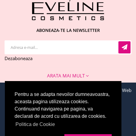
ABONEAZA-TE LA NEWSLETTER
Dezaboneaza
ARATA MAI MULT
CONTACT INFO
Adresa: Adresa: Soseaua Bucuresti-Urziceni 63G,
Toate drepturile rezervate © 2026 EVELINE COSMETICS. Web
Pentru a se adapta nevoilor dumneavoastra,
Afumati, Ilfov
Development by
WebEvolution.ro
aceasta pagina utilizeaza cookies.
Email : office@evelinecosmetics.ro
Continuand navigarea pe pagina, va
Telefon: 0744 574 414
declarati de acord cu utilizarea de cookies.
Politica de Cookie