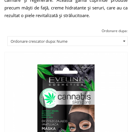
calmare și regenerare. Această gamă cuprinde produse
precum măști de față, creme hidratante și seruri, care au ca
rezultat o piele revitalizată și strălucitoare.
Ordonare dupa: