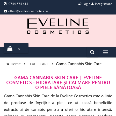
0744 574 414
Login
Inregistrare
office@evelinecosmetics.ro
0
Gama Cannabis Skin Care
Home
FACE CARE
GAMA CANNABIS SKIN CARE | EVELINE
COSMETICS - HIDRATARE ȘI CALMARE PENTRU
O PIELE SĂNĂTOASĂ
Gama Cannabis Skin Care de la Eveline Cosmetics este o linie
de produse de îngrijire a pielii ce utilizează beneficiile
extractului de canabis pentru a oferi o hidratare intensă,