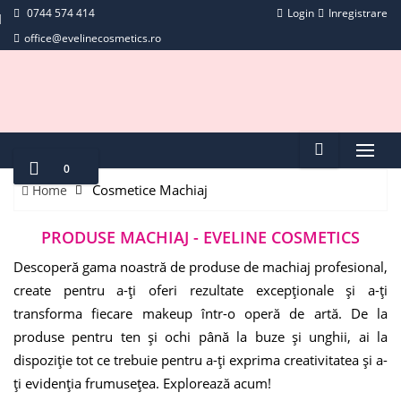
0744 574 414
Login
Inregistrare
office@evelinecosmetics.ro
0
Cosmetice Machiaj
Home
PRODUSE MACHIAJ - EVELINE COSMETICS
Descoperă gama noastră de produse de machiaj profesional,
create pentru a-ți oferi rezultate excepționale și a-ți
transforma fiecare makeup într-o operă de artă. De la
produse pentru ten și ochi până la buze și unghii, ai la
dispoziție tot ce trebuie pentru a-ți exprima creativitatea și a-
ți evidenția frumusețea. Explorează acum!