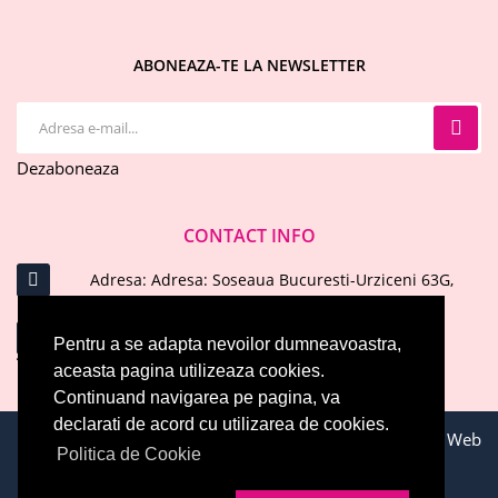
ABONEAZA-TE LA NEWSLETTER
Dezaboneaza
CONTACT INFO
Adresa: Adresa: Soseaua Bucuresti-Urziceni 63G,
Afumati, Ilfov
Email : office@evelinecosmetics.ro
Pentru a se adapta nevoilor dumneavoastra,
aceasta pagina utilizeaza cookies.
Telefon: 0744 574 414
ARATA MAI MULT
Continuand navigarea pe pagina, va
declarati de acord cu utilizarea de cookies.
Toate drepturile rezervate © 2026 EVELINE COSMETICS. Web
Politica de Cookie
Development by
WebEvolution.ro