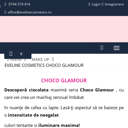
0744 574 414
Login
Inregistrare
office@evelinecosmetics.ro
0
Home
MAKE UP
EVELINE COSMETICS CHOCO GLAMOUR
CHOCO GLAMOUR
Descoperă ciocolata
maximă seria
Choco Glamour
, cu
care vei crea un machiaj senzual îmbăiat
în nuanțe de cafea cu lapte. Lasă-ți aspectul să se bazeze pe
o
intensitate de neegalat
culori tentante si
iluminare maxima!