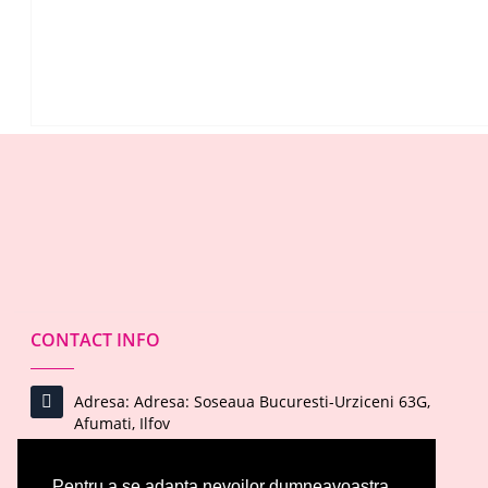
CONTACT INFO
Adresa: Adresa: Soseaua Bucuresti-Urziceni 63G,
Afumati, Ilfov
Email : office@evelinecosmetics.ro
Pentru a se adapta nevoilor dumneavoastra,