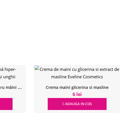
C
remă hiper-hrănitoare pentru mâini și unghii
Crema maini glicerina si masline
6 lei
ADAUGA IN COS