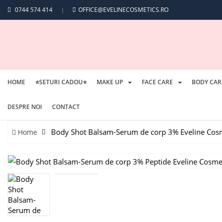
0744 574 414
OFFICE@EVELINECOSMETICS.RO
HOME
⭐SETURI CADOU⭐
MAKE UP
FACE CARE
BODY CAR
DESPRE NOI
CONTACT
Body Shot Balsam-Serum de corp 3% Eveline Cos
Home