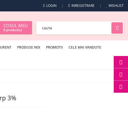
LOGIN
INREGISTRARE
WISHLIST
COSUL MEU
0
produs(e)
AURENT
PRODUSE NOI
PROMOTII
CELE MAI VANDUTE
rp 3%