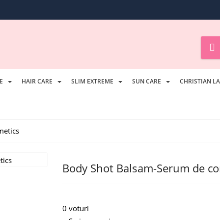
E
HAIR CARE
SLIM EXTREME
SUN CARE
CHRISTIAN L
metics
Body Shot Balsam-Serum de co
0 voturi