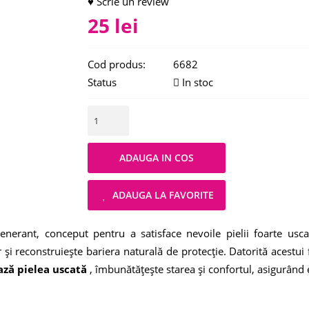
♥ Scrie un review
25 lei
Cod produs:
6682
Status
In stoc
ADAUGA LA FAVORITE
enerant, conceput pentru a satisface nevoile pielii foarte us
 și reconstruiește bariera naturală de protecție. Datorită acestui
ză pielea uscată
, îmbunătățește starea și confortul, asigurând e