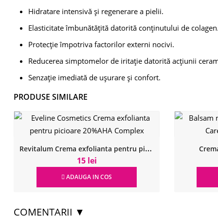
Hidratare intensivă și regenerare a pielii.
Elasticitate îmbunătățită datorită conținutului de colagen
Protecție împotriva factorilor externi nocivi.
Reducerea simptomelor de iritație datorită acțiunii ceram
Senzație imediată de ușurare și confort.
PRODUSE SIMILARE
R
evitalum Crema exfolianta pentru picioare 20%AHA Complex
Crema
15 lei
ADAUGA IN COS
COMENTARII ▼