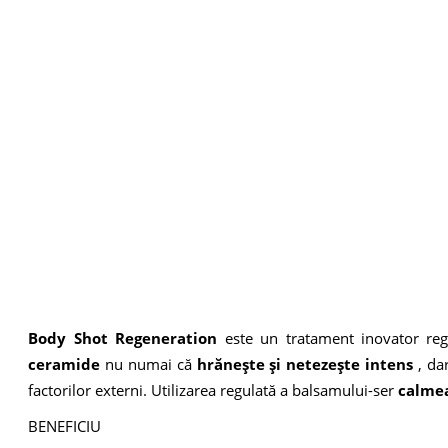
Body Shot Regeneration
este un tratament inovator reg
ceramide
nu numai că
hrănește și netezește intens
, dar
factorilor externi. Utilizarea regulată a balsamului-ser
calmea
BENEFICIU