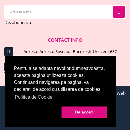
Dezaboneaza
CONTACT INFO
Adresa: Adresa: Soseaua Bucuresti-Urziceni 63G,
Afumati, Ilfov
Email : office@evelinecosmetics.ro
Pentru a se adapta nevoilor dumneavoastra,
aceasta pagina utilizeaza cookies.
Telefon: 0744 574 414
ARATA MAI MULT
Continuand navigarea pe pagina, va
declarati de acord cu utilizarea de cookies.
Toate drepturile rezervate © 2026 EVELINE COSMETICS. Web
Politica de Cookie
Development by
WebEvolution.ro
EVELINE COSMETICS
De acord
Home