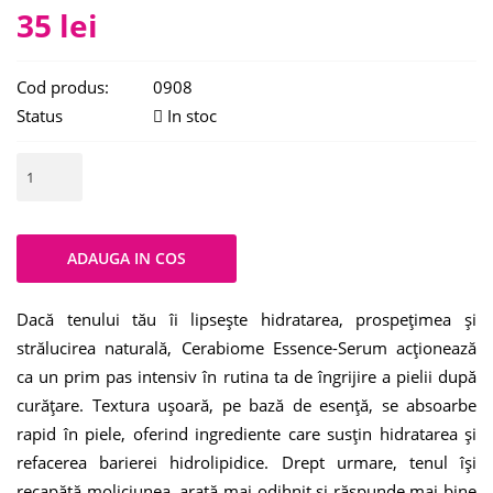
35 lei
Cod produs:
0908
Status
In stoc
Dacă tenului tău îi lipsește hidratarea, prospețimea și
strălucirea naturală, Cerabiome Essence-Serum acționează
ca un prim pas intensiv în rutina ta de îngrijire a pielii după
curățare. Textura ușoară, pe bază de esență, se absoarbe
rapid în piele, oferind ingrediente care susțin hidratarea și
refacerea barierei hidrolipidice. Drept urmare, tenul își
recapătă moliciunea, arată mai odihnit și răspunde mai bine