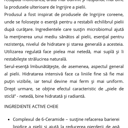
la produsele ulterioare de îngrijire a pielii.
Produsul a fost inspirat de produsele de îngrijire coreene,
unde se folosește o esență pentru a restabili echilibrul pielii
după curățare. Ingredientele care susțin microbiomul ajută
la menținerea unui mediu sănătos al pielii, esențial pentru
rezistența, nivelul de hidratare și starea generală a acesteia.
Utilizarea regulată face pielea mai netedă, mai suplă și îi
restabilește strălucirea naturală.
Serul-esență îmbunătățește, de asemenea, aspectul general
al pielii. Hidratarea intensivă face ca liniile fine să fie mai
puțin vizibile, iar tenul devine mai ferm și mai uniform.
Drept urmare, se obține efectul caracteristic de „piele de
sticlă” - netedă, bine hidratată și radiantă.
INGREDIENTE ACTIVE CHEIE
Complexul de 6-Ceramide
– susține refacerea barierei
lipidice a pielii și ajută la reducerea pierderii de apă