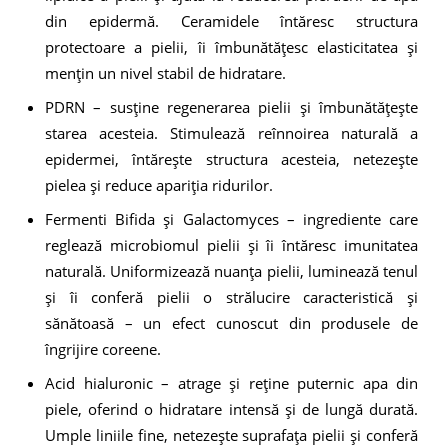
din epidermă. Ceramidele întăresc structura
protectoare a pielii, îi îmbunătățesc elasticitatea și
mențin un nivel stabil de hidratare.
PDRN
– susține regenerarea pielii și îmbunătățește
starea acesteia. Stimulează reînnoirea naturală a
epidermei, întărește structura acesteia, netezește
pielea și reduce apariția ridurilor.
Fermenti Bifida și Galactomyces
– ingrediente care
reglează microbiomul pielii și îi întăresc imunitatea
naturală. Uniformizează nuanța pielii, luminează tenul
și îi conferă pielii o strălucire caracteristică și
sănătoasă – un efect cunoscut din produsele de
îngrijire coreene.
Acid hialuronic
– atrage și reține puternic apa din
piele, oferind o hidratare intensă și de lungă durată.
Umple liniile fine, netezește suprafața pielii și conferă