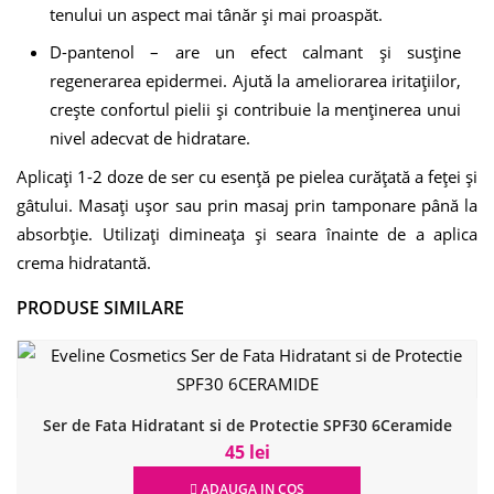
tenului un aspect mai tânăr și mai proaspăt.
D-pantenol
– are un efect calmant și susține
regenerarea epidermei. Ajută la ameliorarea iritațiilor,
crește confortul pielii și contribuie la menținerea unui
nivel adecvat de hidratare.
Aplicați 1-2 doze de ser cu esență pe pielea curățată a feței și
gâtului. Masați ușor sau prin masaj prin tamponare până la
absorbție. Utilizați dimineața și seara înainte de a aplica
crema hidratantă.
PRODUSE SIMILARE
Ser de Fata Hidratant si de Protectie SPF30 6Ceramide
45 lei
ADAUGA IN COS