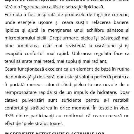
fără a o îngreuna sau a lăsa o senzație lipicioasă.
Formula a fost inspirată de produsele de îngrijire coreene,
unde esențele ușoare și ceara susțin refacerea barierei
lipidice și ajută la menținerea unui echilibru sănătos al
microbiomului pielii. Drept urmare, pielea își păstrează mai
bine umiditatea, este mai rezistentă la uscăciune și își
recapătă confortul mai rapid. Utilizarea regulată face ca
tenul să arate mai neted, mai suplu și mai radiant.
Ceara funcționează excelent ca un element de bază în rutina
de dimineață și de seară, dar este și soluția perfectă pentru a
fi purtată mereu - atunci când pielea ta are nevoie de o
reîmprospătare rapidă și de un impuls de hidratare. Doar
câteva pulverizări sunt suficiente pentru a-i restabili
confortul și strălucirea în orice moment. În testele in vivo,
93% dintre participanți au confirmat că ceara creează un
efect de "piele strălucitoare".
INGREDIENTE ACTIVE CHEIE ȘI ACȚIUNILE LOR