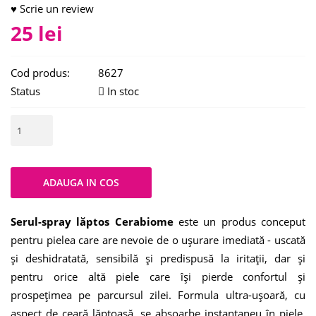
♥ Scrie un review
25 lei
Cod produs:
8627
Status
In stoc
Serul-spray lăptos Cerabiome
este un produs conceput
pentru pielea care are nevoie de o ușurare imediată - uscată
și deshidratată, sensibilă și predispusă la iritații, dar și
pentru orice altă piele care își pierde confortul și
prospețimea pe parcursul zilei. Formula ultra-ușoară, cu
aspect de ceară lăptoasă, se absoarbe instantaneu în piele,