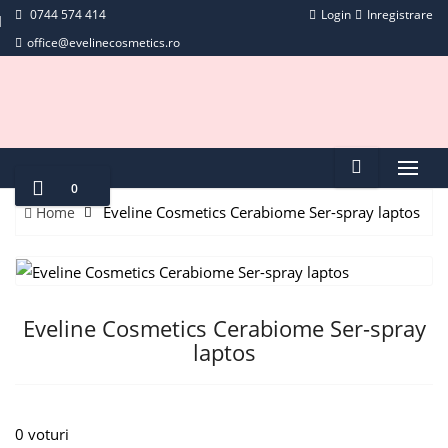
0744 574 414
Login
Inregistrare
office@evelinecosmetics.ro
0
Eveline Cosmetics Cerabiome Ser-spray laptos
Home
Eveline Cosmetics Cerabiome Ser-spray
laptos
0 voturi