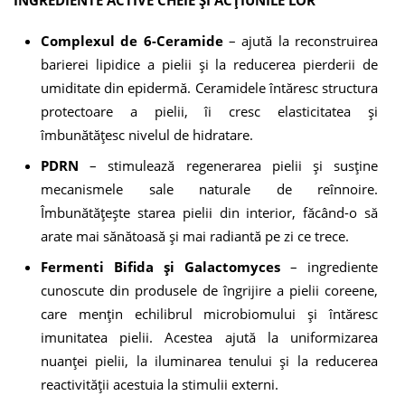
Complexul de 6-Ceramide
– ajută la reconstruirea
barierei lipidice a pielii și la reducerea pierderii de
umiditate din epidermă. Ceramidele întăresc structura
protectoare a pielii, îi cresc elasticitatea și
îmbunătățesc nivelul de hidratare.
PDRN
– stimulează regenerarea pielii și susține
mecanismele sale naturale de reînnoire.
Îmbunătățește starea pielii din interior, făcând-o să
arate mai sănătoasă și mai radiantă pe zi ce trece.
Fermenti Bifida și Galactomyces
– ingrediente
cunoscute din produsele de îngrijire a pielii coreene,
care mențin echilibrul microbiomului și întăresc
imunitatea pielii. Acestea ajută la uniformizarea
nuanței pielii, la iluminarea tenului și la reducerea
reactivității acestuia la stimulii externi.