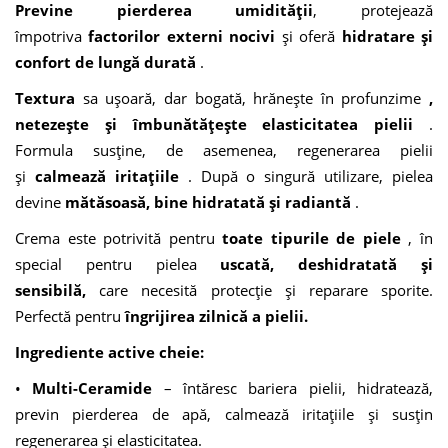
Previne pierderea umidității
, protejează
împotriva
factorilor externi nocivi
și oferă
hidratare și
confort de lungă durată
.
Textura
sa ușoară, dar bogată, hrănește în profunzime
,
netezește și îmbunătățește elasticitatea pielii
.
Formula susține, de asemenea, regenerarea pielii
și
calmează iritațiile
. După o singură utilizare, pielea
devine
mătăsoasă, bine hidratată și radiantă
.
Crema este potrivită pentru
toate tipurile de piele
, în
special pentru pielea
uscată, deshidratată și
sensibilă,
care necesită protecție și reparare sporite.
Perfectă pentru
îngrijirea zilnică a pielii.
Ingrediente active cheie:
•
Multi-Ceramide
– întăresc bariera pielii, hidratează,
previn pierderea de apă, calmează iritațiile și susțin
regenerarea și elasticitatea.