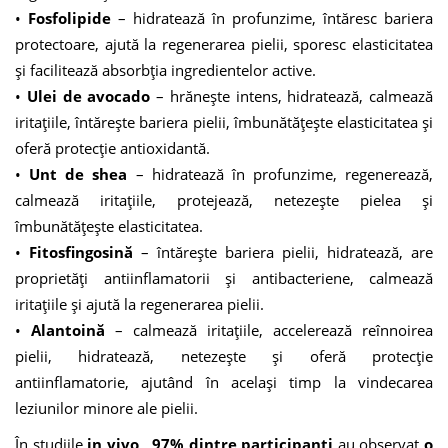
•
Fosfolipide
– hidratează în profunzime, întăresc bariera
protectoare, ajută la regenerarea pielii, sporesc elasticitatea
și facilitează absorbția ingredientelor active.
•
Ulei de avocado
– hrănește intens, hidratează, calmează
iritațiile, întărește bariera pielii, îmbunătățește elasticitatea și
oferă protecție antioxidantă.
•
Unt de shea
– hidratează în profunzime, regenerează,
calmează iritațiile, protejează, netezește pielea și
îmbunătățește elasticitatea.
•
Fitosfingosină
– întărește bariera pielii, hidratează, are
proprietăți antiinflamatorii și antibacteriene, calmează
iritațiile și ajută la regenerarea pielii.
•
Alantoină
– calmează iritațiile, accelerează reînnoirea
pielii, hidratează, netezește și oferă protecție
antiinflamatorie, ajutând în același timp la vindecarea
leziunilor minore ale pielii.
În studiile
in vivo ,
97% dintre participanți
au observat
o