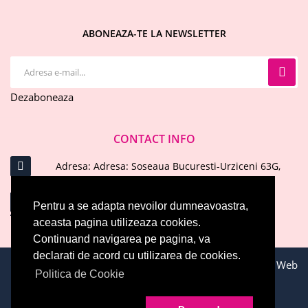
ABONEAZA-TE LA NEWSLETTER
Dezaboneaza
CONTACT INFO
Adresa: Adresa: Soseaua Bucuresti-Urziceni 63G,
Afumati, Ilfov
Email : office@evelinecosmetics.ro
Pentru a se adapta nevoilor dumneavoastra,
aceasta pagina utilizeaza cookies.
Telefon: 0744 574 414
ARATA MAI MULT
Continuand navigarea pe pagina, va
declarati de acord cu utilizarea de cookies.
Toate drepturile rezervate © 2026 EVELINE COSMETICS. Web
Politica de Cookie
Development by
WebEvolution.ro
EVELINE COSMETICS