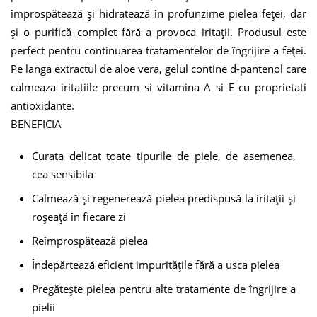
împrospătează și hidratează în profunzime pielea feței, dar
și o purifică complet fără a provoca iritații. Produsul este
perfect pentru continuarea tratamentelor de îngrijire a feței.
Pe langa extractul de aloe vera, gelul contine d-pantenol care
calmeaza iritatiile precum si vitamina A si E cu proprietati
antioxidante.
BENEFICIA
Curata delicat toate tipurile de piele, de asemenea,
cea sensibila
Calmează și regenerează pielea predispusă la iritații și
roșeață în fiecare zi
Reîmprospătează pielea
Îndepărtează eficient impuritățile fără a usca pielea
Pregătește pielea pentru alte tratamente de îngrijire a
pielii