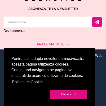
ABONEAZA-TE LA NEWSLETTER
Dezaboneaza
ARATA MAI MULT
CONTACT INFO
Adresa: Adresa: Soseaua Bucuresti-Urziceni 63G,
Toate drepturile rezervate © 2026 EVELINE COSMETICS. Web
Pentru a se adapta nevoilor dumneavoastra,
Afumati, Ilfov
Development by
WebEvolution.ro
aceasta pagina utilizeaza cookies.
Email : office@evelinecosmetics.ro
Continuand navigarea pe pagina, va
Telefon: 0744 574 414
declarati de acord cu utilizarea de cookies.
Politica de Cookie
De acord
EVELINE COSMETICS