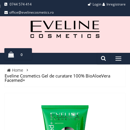
0744 574 414
Login
Inregistrare
office@evelinecosmetics.ro
0
Home
Eveline Cosmetics Gel de curatare 100% BioAloeVera
Facemed+