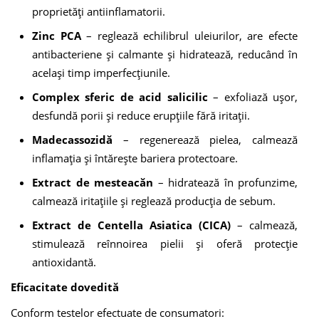
proprietăți antiinflamatorii.
Zinc PCA
– reglează echilibrul uleiurilor, are efecte
antibacteriene și calmante și hidratează, reducând în
același timp imperfecțiunile.
Complex sferic de acid salicilic
– exfoliază ușor,
desfundă porii și reduce erupțiile fără iritații.
Madecassozidă
– regenerează pielea, calmează
inflamația și întărește bariera protectoare.
Extract de mesteacăn
– hidratează în profunzime,
calmează iritațiile și reglează producția de sebum.
Extract de Centella Asiatica (CICA)
– calmează,
stimulează reînnoirea pielii și oferă protecție
antioxidantă.
Eficacitate dovedită
Conform testelor efectuate de consumatori: