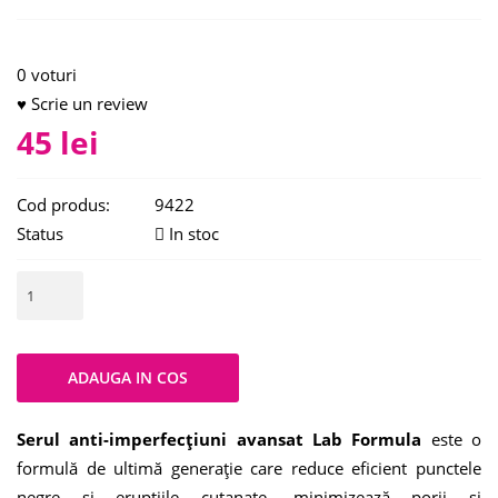
0 voturi
♥ Scrie un review
45 lei
Cod produs:
9422
Status
In stoc
Serul anti-imperfecțiuni avansat Lab Formula
este o
formulă de ultimă generație care reduce eficient punctele
negre și erupțiile cutanate, minimizează porii și