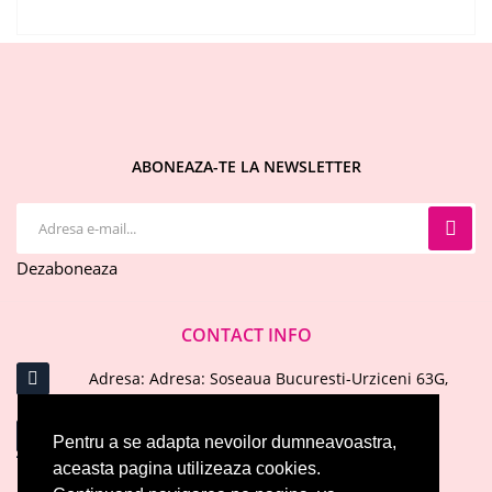
ABONEAZA-TE LA NEWSLETTER
Dezaboneaza
CONTACT INFO
Adresa: Adresa: Soseaua Bucuresti-Urziceni 63G,
Afumati, Ilfov
Email : office@evelinecosmetics.ro
Pentru a se adapta nevoilor dumneavoastra,
aceasta pagina utilizeaza cookies.
Telefon: 0744 574 414
ARATA MAI MULT