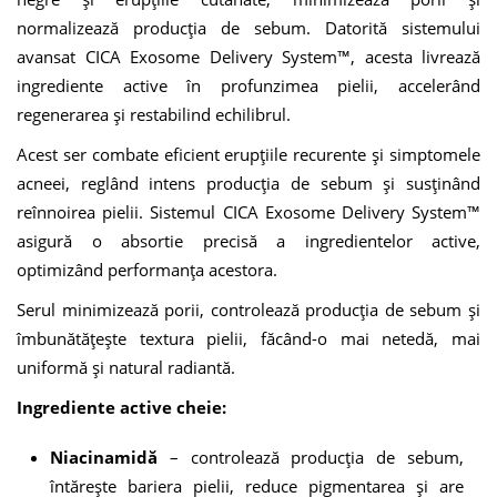
normalizează producția de sebum. Datorită sistemului
avansat CICA Exosome Delivery System™, acesta livrează
ingrediente active în profunzimea pielii, accelerând
regenerarea și restabilind echilibrul.
Acest ser combate eficient erupțiile recurente și simptomele
acneei, reglând intens producția de sebum și susținând
reînnoirea pielii. Sistemul CICA Exosome Delivery System™
asigură o absortie precisă a ingredientelor active,
optimizând performanța acestora.
Serul minimizează porii, controlează producția de sebum și
îmbunătățește textura pielii, făcând-o mai netedă, mai
uniformă și natural radiantă.
Ingrediente active cheie:
Niacinamidă
– controlează producția de sebum,
întărește bariera pielii, reduce pigmentarea și are