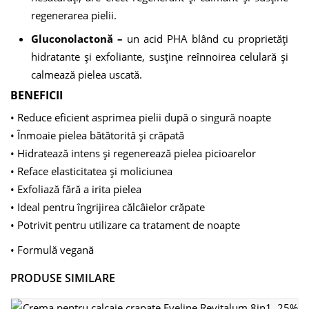
regenerarea pielii.
Gluconolactonă
–
un acid PHA blând cu proprietăți
hidratante și exfoliante, susține reînnoirea celulară și
calmează pielea uscată.
BENEFICII
• Reduce eficient asprimea pielii după o singură noapte
• Înmoaie pielea bătătorită și crăpată
• Hidratează intens și regenerează pielea picioarelor
• Reface elasticitatea și moliciunea
• Exfoliază fără a irita pielea
• Ideal pentru îngrijirea călcâielor crăpate
• Potrivit pentru utilizare ca tratament de noapte
• Formulă vegană
PRODUSE SIMILARE