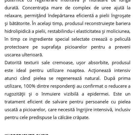
durată. Concentrația mare de complex de uree ajută la
relaxare, permițând îndepărtarea eficientă a pielii îngroșate
și bătătorite. În același timp, produsul reconstruiește bariera
hidrolipidică a pielii, restabilindu-i elasticitatea și moliciunea,
în timp ce ingrediente special selectate creează o peliculă
protectoare pe suprafața picioarelor pentru a preveni
uscarea ulterioară.
Datorită texturii sale cremoase, ușor absorbite, produsul
este ideal pentru utilizare noaptea. Acționează intensiv
atunci când pielea se regenerează natural. După prima
utilizare, 100% dintre respondenți au confirmat o reducere a
rugozității și o înmuiere vizibilă a epidermei. Este un
tratament eficient de salvare pentru persoanele cu pielea
uscată a picioarelor, care necesită îngrijire intensivă, inclusiv
pentru cele predispuse la călcâie crăpate.