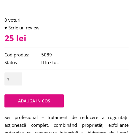
0 voturi
♥ Scrie un review
25 lei
Cod produs:
5089
Status
In stoc
Ser profesional – tratament de reducere a rugozității
acționează complet, combinând proprietăți exfoliante
puternice cu regenerare intensivă și hidratare de lungă