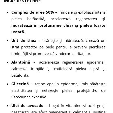
INGREDIENTE CHEIE:
Complex de uree 50%
– înmoaie și exfoliază intens
pielea bătătorită, accelerează regenerarea
și
hidratează în profunzime chiar și pielea foarte
uscată.
Unt de shea
– hrănește și hidratează, creează un
strat protector pe piele pentru a preveni pierderea
umidității și promovează vindecarea iritațiilor.
Alantoină
– accelerează regenerarea epidermei,
calmează iritațiile și catifelează pielea aspră și
bătătorită.
Glicerină
– reține apa în epidermă, îmbunătățește
elasticitatea și netezește pielea, protejând-o de
uscăciunea excesivă.
Ulei de avocado
– bogat în vitamine și acizi grași
nesaturați, are efect regenerant și calmant și susține