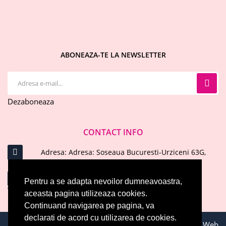
ABONEAZA-TE LA NEWSLETTER
Dezaboneaza
CONTACT INFO
Adresa: Adresa: Soseaua Bucuresti-Urziceni 63G,
Afumati, Ilfov
Email : office@evelinecosmetics.ro
Pentru a se adapta nevoilor dumneavoastra,
aceasta pagina utilizeaza cookies.
Telefon: 0744 574 414
ARATA MAI MULT
Continuand navigarea pe pagina, va
declarati de acord cu utilizarea de cookies.
Toate drepturile rezervate © 2026 EVELINE COSMETICS. Web